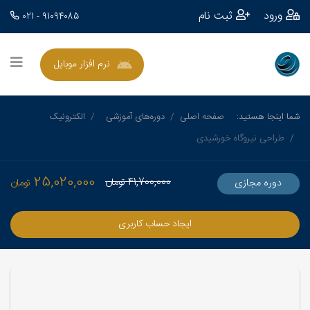
ورود
ثبت نام
021 - 91094085
نرم افزار موبایل
شما اینجا هستید:
صفحه اصلی
دوره‌های آموزشی
الکترونیک
طراحی نیروگاه خورشیدی
25,020,000
41,700,000
تومان
دوره مجازی
تومان
ایجاد حساب کاربری