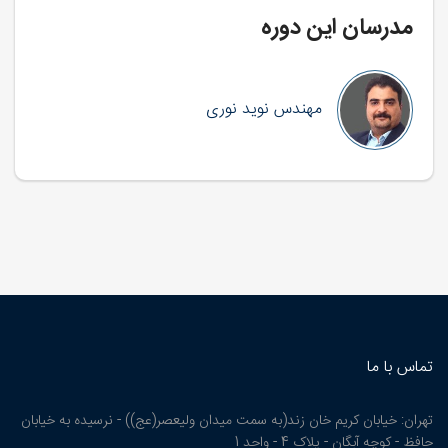
مدرسان این دوره
مهندس نوید نوری
تماس با ما
تهران: خیابان کریم خان زند(به سمت میدان ولیعصر(عج)) - نرسیده به خیابان
حافظ - کوچه آبگان - پلاک 4 - واحد 1