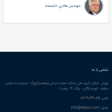
مهندس هادی خجسته
تماس با ما
تهران: خیابان کریم خان زند(به سمت میدان ولیعصر(عج)) - نرسیده به خیابان
حافظ - کوچه آبگان - پلاک 4 - واحد 1
تلفن: 91094085-021
ایمیل: info@rahjou.com