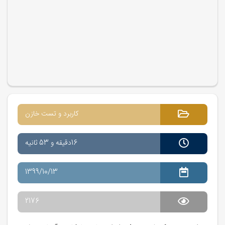
کاربرد و تست خازن
16دقیقه و 53 ثانیه
1399/10/13
2176