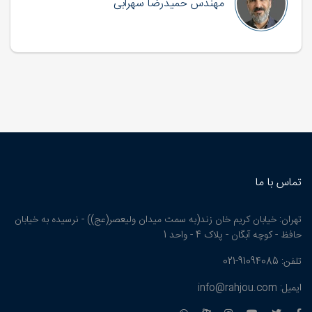
مهندس حمیدرضا سهرابی
تماس با ما
تهران: خیابان کریم خان زند(به سمت میدان ولیعصر(عج)) - نرسیده به خیابان
حافظ - کوچه آبگان - پلاک 4 - واحد 1
تلفن: 91094085-021
ایمیل: info@rahjou.com