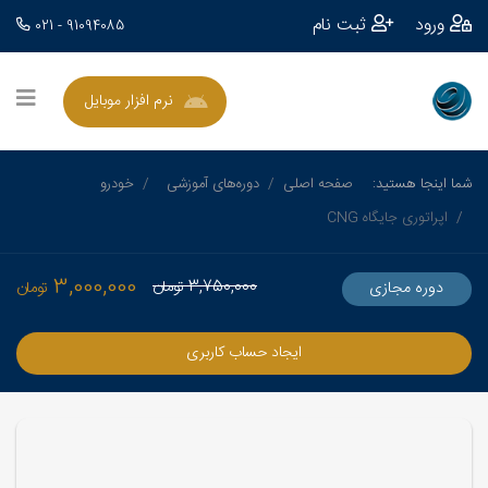
ورود
ثبت نام
021 - 91094085
نرم افزار موبایل
شما اینجا هستید:
صفحه اصلی
دوره‌های آموزشی
خودرو
اپراتوری جایگاه CNG
3,000,000
3,750,000
تومان
دوره مجازی
تومان
ایجاد حساب کاربری