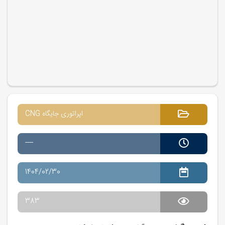
اپراتوری جایگاه CNG
----
1404/02/30
383