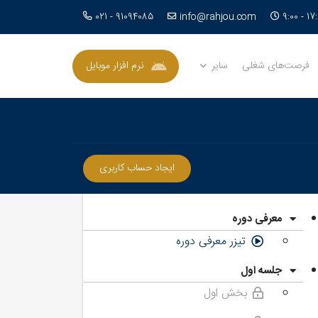
info@rahjou.com
021 - 91094085
فرصت‌های شغلی
سایر
نرم افزار موبایل
ایجاد حساب کاربری
معرفی دوره
تیزر معرفی دوره
جلسه اول
بخش اول