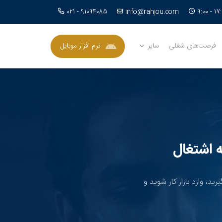
info@rahjou.com
021 - 91094085
فرصت‌های شغلی
سایر
نرم افزار موبایل
 اشتغال
ید، وارد بازار کار شوید و