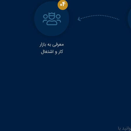
04
معرفی به بازار
کار و اشتغال
نید با